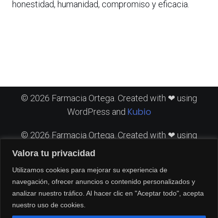
honestidad, humanidad, compromiso y eficacia.
© 2026 Farmacia Ortega. Created with ❤ using
Kubio
WordPress and
© 2026 Farmacia Ortega. Created with ❤ using
Kubio
WordPress and
Valora tu privacidad
Utilizamos cookies para mejorar su experiencia de
© 2026 Farmacia Ortega. Created with ❤ using
navegación, ofrecer anuncios o contenido personalizados y
Kubio
WordPress and
analizar nuestro tráfico. Al hacer clic en "Aceptar todo", acepta
nuestro uso de cookies.
© 2026 Farmacia Ortega. Created with ❤ using